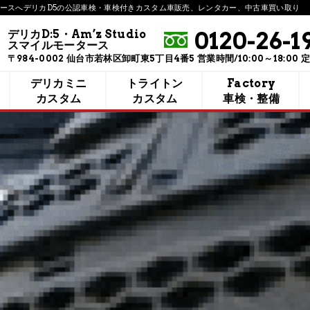
モータースへ​デリカD5の公認車検・車検付きカスタム車販売、​レンタカー、​中古車買い取り
0120-26-1
デリカD:5・Am’z Studio
スマイルモータース
〒984-0002 仙台市若林区卸町東5丁目4番5 営業時間/10:00～18:00 
デリカミニ
トライトン
Factory
カスタム
カスタム
車検・整備