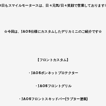
本日もスマイルモータースは​、​日々元気/日々笑顔で​営業しております
☆今回は​、​JAOS仕様にカスタムしたデリカミニのご紹介で​す☆
【フロントカスタム】
・JAOSボンネットプロテクター
・JAOSフロントグリル
・JAOSフロントスキッドバー(ラプター塗装)