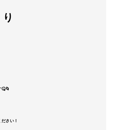
くり
🌀
ださい！​