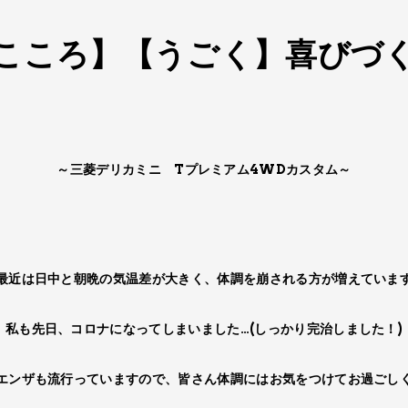
こころ】【うごく】喜びづ
～三菱デリカミニ Tプレミアム4WD
カスタム～
最近は日中と朝晩の気温差が​大きく、​体調を崩される方が​増えています
私も先日、​コロナに​なってしまいました…(しっかり完治しました！​)
エンザも流行っていますので​、​皆さん体調にはお気を​つけてお過ごしく