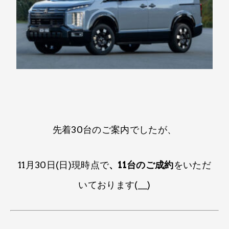
先着30台のご案内でしたが​、​
11月30日(日)現時点で​
、​11台のご成約
をいただ
いております(__)