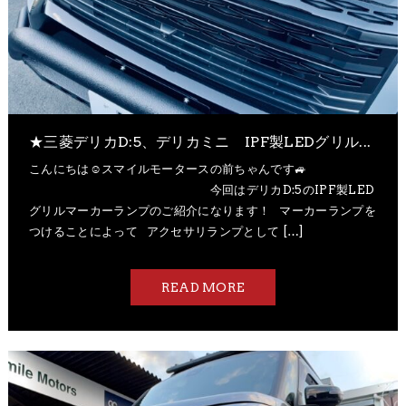
★三菱デリカD:5、​デリカミニ IPF製LEDグリル...
こんにちは​☺スマイルモータースの前ちゃんで​す🚙
今回は​デリカD:5のIPF製LED
グリルマーカーランプのご紹介に​なります！​ マーカーランプを
つけることに​よって アクセサリランプと​して […]
READ MORE