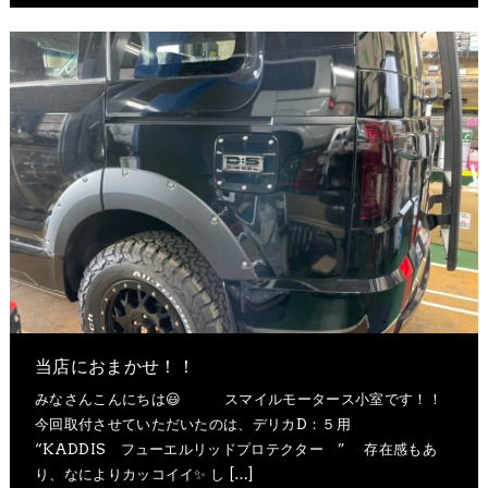
当店に​おまかせ！​！​
みなさんこんにちは​😃 スマイルモータース小室で​す！​！​
今回取付させていただいたのは​、​デリカD：５用
“KADDIS フューエルリッドプロテクター ” 存在感も​あ
り、​なにより​カッコイイ✨ し […]