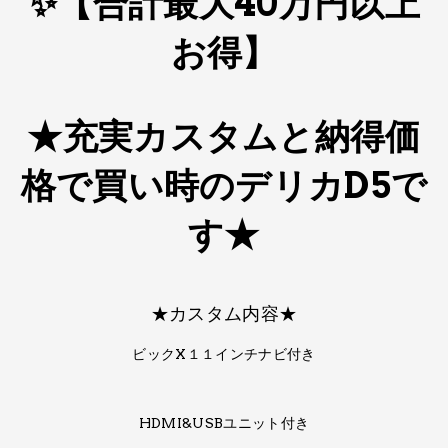
✨【合計最大40万円以上
お得】
★充実カスタムと納得価
格で買い時の​デリカD5で
す★
★カスタム内容★
ビックX１１インチナビ付き
HDMI&USBユニット付き