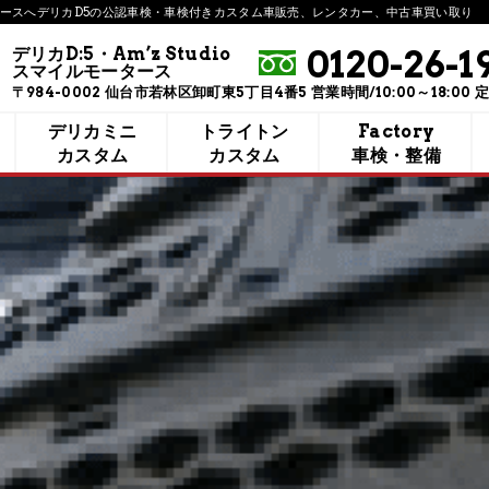
モータースへ​デリカD5の公認車検・車検付きカスタム車販売、​レンタカー、​中古車買い取り
0120-26-1
デリカD:5・Am’z Studio
スマイルモータース
〒984-0002 仙台市若林区卸町東5丁目4番5 営業時間/10:00～18:00 
デリカミニ
トライトン
Factory
カスタム
カスタム
車検・整備