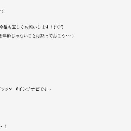
です
今後も​宜しくお願いします！​(‘◇’)ゞ
る年齢じゃないことは​黙っておこう･･･）
ックx 8インチナビで​す～
！​