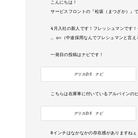
こんにちは​！​
サービスフロントの​『松坂（まつざか）』
4月入社の新人で​す！​フレッシュマンで​す！​
.。​o○（中途採用なんでフレシュマンと言え
一発目の投稿はナビで​す！​
デリカD:5 ナビ
こちらは在庫車に付いているアルパインの​ビ
デリカD:5 ナビ
8インチはなかなかの存在感が​ありますねぇ～