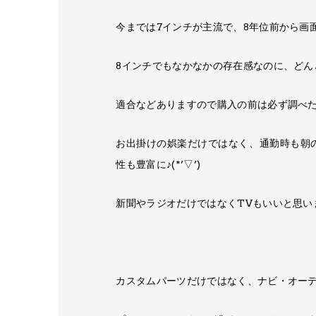
今までは​7インチが主流で​、​8年位前から画
8インチでもなかなかの存在感なのに​、​ど
適合などありますので購入の前は必ず調べた
お出掛けの娯楽だけでは​なく、​通勤時も
性も豊富に​♪(*’▽’)
新聞やラジオだけでは​なくTVもいいと​思
カスタムパーツだけでは​なく、​ナビ・オーデ