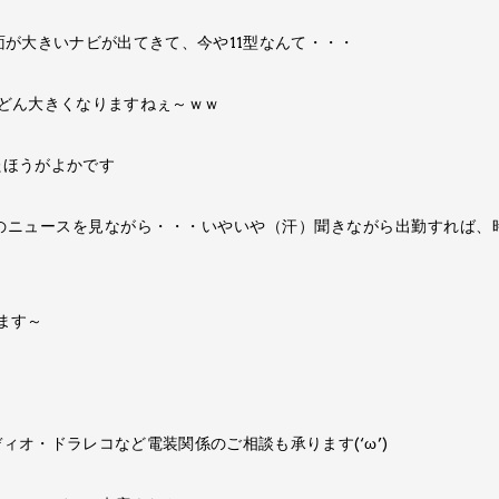
面が大きいナビが​出てきて、​今や11型なんて・・・
んどん大きくなりますねぇ～ｗｗ
ほうがよかで​す
朝のニュースを見なが​ら・・・いやいや（汗）聞きなが​ら出勤すれば、
います～
ィオ・ドラレコなど電装関係のご相談も​承ります(‘ω’)