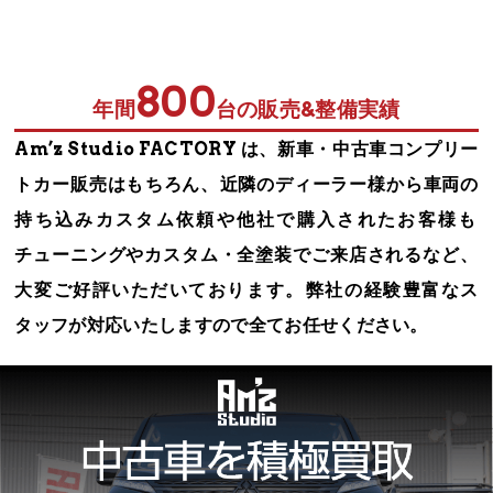
800
年間
台の販売&整備実績
Am’z Studio FACTORY は、​新車・中古車コンプリー
トカー販売はも​ちろん、​近隣のディーラー様から車両の
持ち込みカスタム依頼や他社で購入されたお客様も​
チューニングやカスタム・全塗装で​ご来店されるなど、​
大変ご好評いただいております。​弊社の経験豊富なス
タッフが対応いたしますので​全てお任せください。​